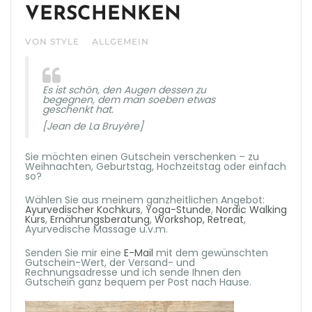
VERSCHENKEN
VON STYLE
ALLGEMEIN
Es ist schön, den Augen dessen zu
begegnen, dem man soeben etwas
geschenkt hat.
[Jean de La Bruyère]
Sie möchten einen Gutschein verschenken – zu
Weihnachten, Geburtstag, Hochzeitstag oder einfach
so?
Wählen Sie aus meinem ganzheitlichen Angebot:
Ayurvedischer Kochkurs
,
Yoga-Stunde
,
Nordic Walking
Kurs
,
Ernährungsberatung
,
Workshop, Retreat
,
Ayurvedische Massage u.v.m.
Senden Sie mir eine
E-Mail
mit dem gewünschten
Gutschein-Wert, der Versand- und
Rechnungsadresse und ich sende Ihnen den
Gutschein ganz bequem per Post nach Hause.